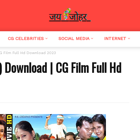
CG CELEBRITIES
SOCIAL MEDIA
INTERNET
G Film Full Hd Download 2023
 Download | CG Film Full Hd