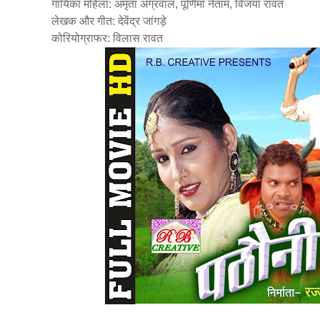
गायिका महिला: अमृता अग्रवाल, पूर्णिमा नेताम, विजया रावत
लेखक और गीत: देवेंद्र जांगड़े
कोरियोग्राफर: विलास रावत