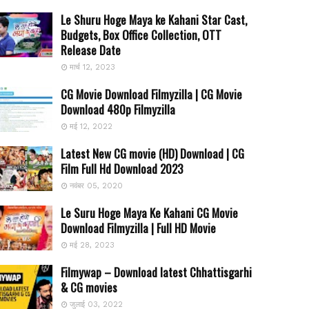
Le Shuru Hoge Maya ke Kahani Star Cast,
Budgets, Box Office Collection, OTT
Release Date
मार्च 12, 2023
CG Movie Download Filmyzilla | CG Movie
Download 480p Filmyzilla
मई 12, 2022
Latest New CG movie (HD) Download | CG
Film Full Hd Download 2023
नवंबर 05, 2020
Le Suru Hoge Maya Ke Kahani CG Movie
Download Filmyzilla | Full HD Movie
मई 28, 2023
Filmywap – Download latest Chhattisgarhi
& CG movies
जुलाई 03, 2022