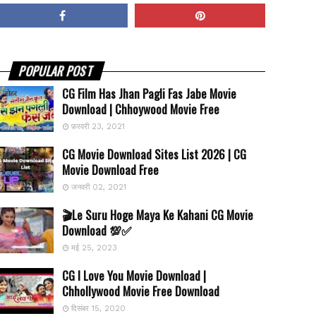
POPULAR POST
CG Film Has Jhan Pagli Fas Jabe Movie
Download | Chhoywood Movie Free
फ़रवरी 23, 2021
CG Movie Download Sites List 2026 | CG
Movie Download Free
जनवरी 02, 2021
🎬Le Suru Hoge Maya Ke Kahani CG Movie
Download 💯✅
मई 25, 2023
CG I Love You Movie Download |
Chhollywood Movie Free Download
दिसंबर 15, 2020