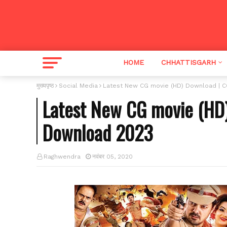
HOME
CHHATTISGARH
मुख्यपृष्ठ
Social Media
Latest New CG movie (HD) Download | C
Latest New CG movie (HD)
Download 2023
Raghwendra
नवंबर 05, 2020