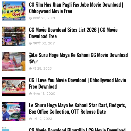
CG Film Has Jhan Pagli Fas Jabe Movie Download |
Chhoywood Movie Free
फ़रवरी 23, 2021
CG Movie Download Sites List 2026 | CG Movie
Download Free
जनवरी 02, 2021
🎬Le Suru Hoge Maya Ke Kahani CG Movie Download
💯✅
मई 25, 2023
CG I Love You Movie Download | Chhollywood Movie
Free Download
दिसंबर 15, 2020
Le Shuru Hoge Maya ke Kahani Star Cast, Budgets,
Box Office Collection, OTT Release Date
मार्च 12, 2023
CG Movie Download Filmyzilla | CG Movie Download