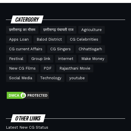
CATERGORY
छत्तीसगढ़ का मौसम
छत्तीसगढ़ पंचायती राज
Agriculture
Apps Loan
Balod District
CG Celebrrities
CG current Affairs
CG Singers
Chhattisgarh
Festival
Group link
internet
Make Money
New CG Films
PDF
Rajasthani Movie
Social Media
Technology
youtube
OTHER LINKS
Latest New CG Status