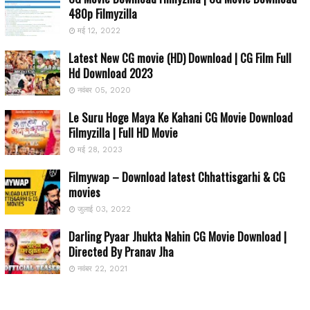
480p Filmyzilla
मई 12, 2022
Latest New CG movie (HD) Download | CG Film Full
Hd Download 2023
नवंबर 05, 2020
Le Suru Hoge Maya Ke Kahani CG Movie Download
Filmyzilla | Full HD Movie
मई 28, 2023
Filmywap – Download latest Chhattisgarhi & CG
movies
जुलाई 03, 2022
Darling Pyaar Jhukta Nahin CG Movie Download |
Directed By Pranav Jha
नवंबर 22, 2021